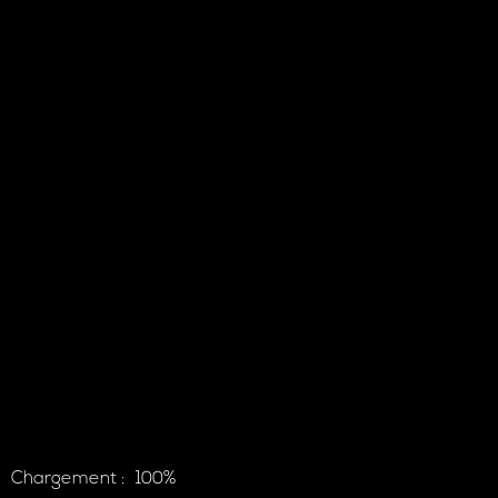
Concert ensemble jazz du Conservatoire
Le 30/05/2026
Chargement :
100%