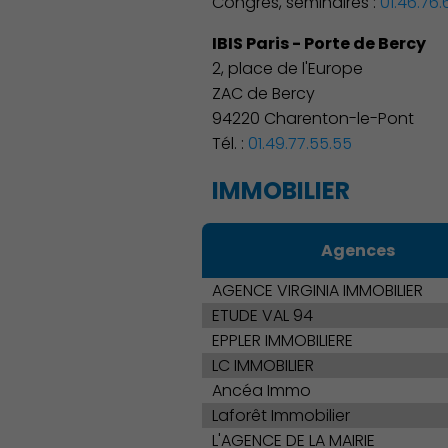
Congrès, séminaires :
01.46.76.
IBIS Paris - Porte de Bercy
2, place de l'Europe
ZAC de Bercy
94220 Charenton-le-Pont
Tél. :
01.49.77.55.55
IMMOBILIER
Agences
AGENCE VIRGINIA IMMOBILIER
ETUDE VAL 94
Démocratie locale
EPPLER IMMOBILIERE
LC IMMOBILIER
Ancéa Immo
Laforêt Immobilier
L'AGENCE DE LA MAIRIE