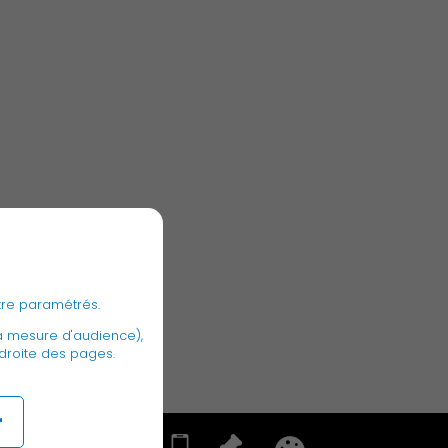
tre paramétrés.
a mesure d'audience),
 droite des pages.
r