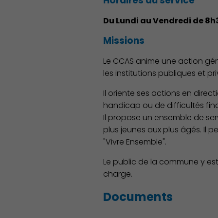
Horaires du service
Du Lundi au Vendredi de 8h30
Missions
Le CCAS anime une action gé
les institutions publiques et 
Il oriente ses actions en direct
handicap ou de difficultés fin
Il propose un ensemble de servi
plus jeunes aux plus âgés. Il p
Découvrir Charenton
"Vivre Ensemble".
Le public de la commune y est c
charge.
Documents