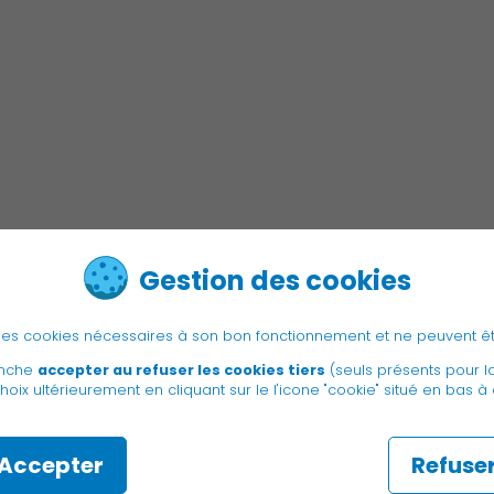
Gestion des cookies
e des cookies nécessaires à son bon fonctionnement et ne peuvent ê
anche
accepter au refuser les cookies tiers
(seuls présents pour l
hoix ultérieurement en cliquant sur le l'icone "cookie" situé en bas à
Accepter
Refuse