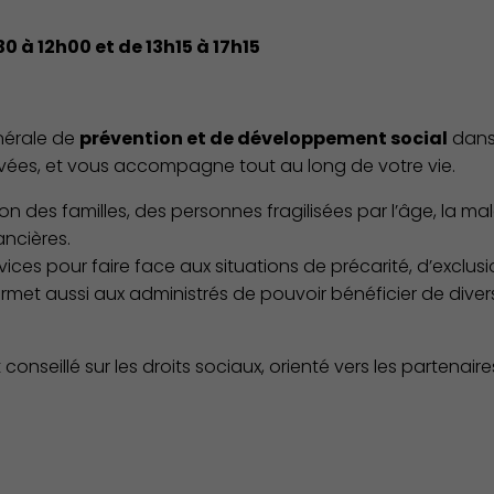
 à 12h00 et de 13h15 à 17h15
nérale de
prévention et de développement social
dans
privées, et vous accompagne tout au long de votre vie.
ion des familles, des personnes fragilisées par l’âge, la ma
ancières.
ces pour faire face aux situations de précarité, d’exclusio
ermet aussi aux administrés de pouvoir bénéficier de divers
Action Sociale Solidarité
onseillé sur les droits sociaux, orienté vers les partenair