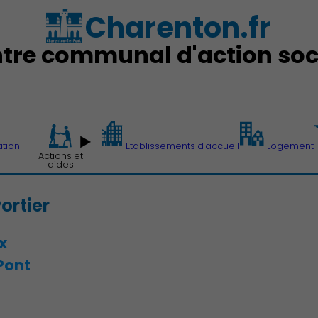
Charenton.fr
tre communal d'action soc
ation
Etablissements d'accueil
Logement
Actions et
aides
ortier
x
Pont