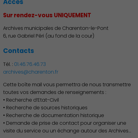
Accès
Sur rendez-vous UNIQUEMENT
Archives municipales de Charenton-le-Pont
Découvrir Charenton
6, rue Gabriel Péri (au fond de la cour)
Contacts
Tél. :
01.46.76.46.73
archives@charenton.fr
Cette boîte mail vous permettra de nous transmettre
toutes vos demandes de renseignements :
• Recherche d’Etat-Civil
• Recherche de sources historiques
• Recherche de documentation historique
• Demande de prise de contact pour organiser une
visite du service ou un échange autour des Archives…
Démocratie locale