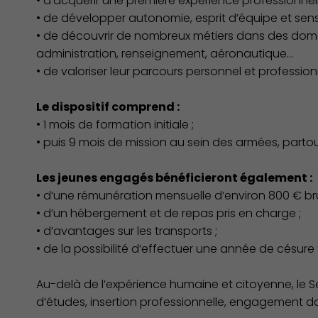
• d’acquérir une première expérience professionnel
• de développer autonomie, esprit d’équipe et sens
• de découvrir de nombreux métiers dans des domai
administration, renseignement, aéronautique…
• de valoriser leur parcours personnel et profession
Le dispositif comprend :
• 1 mois de formation initiale ;
• puis 9 mois de mission au sein des armées, parto
Les jeunes engagés bénéficieront également :
• d’une rémunération mensuelle d’environ 800 € bru
• d’un hébergement et de repas pris en charge ;
Famille
• d’avantages sur les transports ;
• de la possibilité d’effectuer une année de césur
Au-delà de l’expérience humaine et citoyenne, le Ser
d’études, insertion professionnelle, engagement d