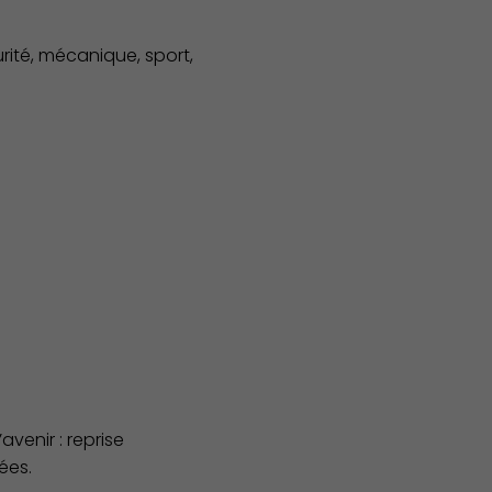
rité, mécanique, sport,
Publication des actes
venir : reprise
ées.