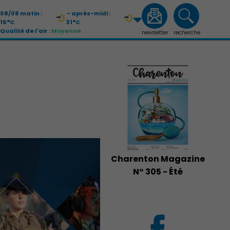
08/08 matin :
- après-midi :
16°C
31°C
Qualité de l'air :
Moyenne
newsletter
recherche
09/08 matin :
- après-midi :
21°C
33°C
Qualité de l'air :
Moyenne
Charenton Magazine
N° 305 - Été
Économie Commerce Emploi