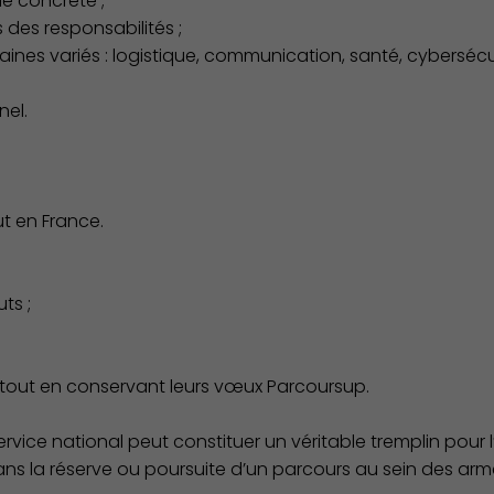
le concrète ;
 des responsabilités ;
nes variés : logistique, communication, santé, cybersécu
nel.
ut en France.
ts ;
Culture
e tout en conservant leurs vœux Parcoursup.
vice national peut constituer un véritable tremplin pour l’a
ans la réserve ou poursuite d’un parcours au sein des arm