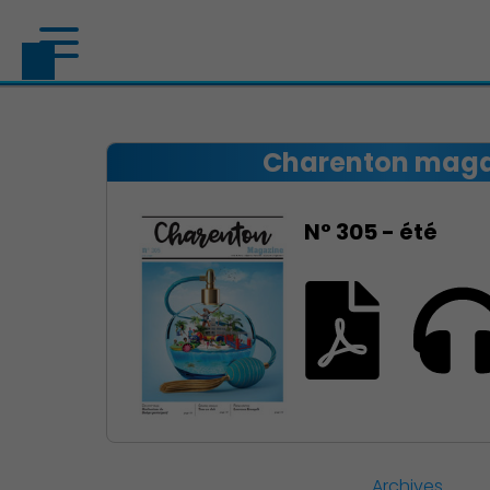
Charenton maga
N° 305 - été
Archives