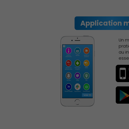
Application 
Un m
prat
au i
Démocratie locale
esse