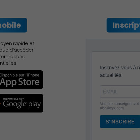
mobile
Inscri
oyen rapide et
ique d’accéder
nformations
Environnement cadre de vie
ntielles