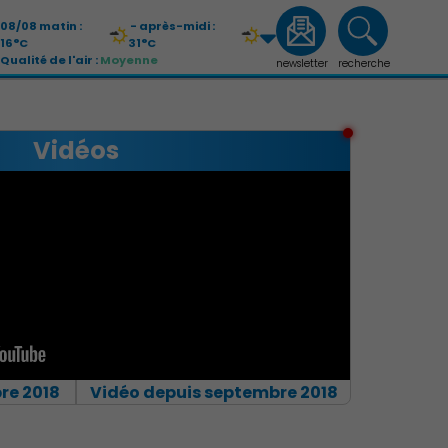
08/08 matin :
- après-midi :
16°C
31°C
Qualité de l'air :
Moyenne
newsletter
recherche
09/08 matin :
- après-midi :
21°C
33°C
Qualité de l'air :
Moyenne
Vidéos
re 2018
Vidéo depuis septembre 2018