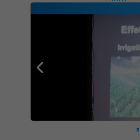
Découvrir Charenton
R