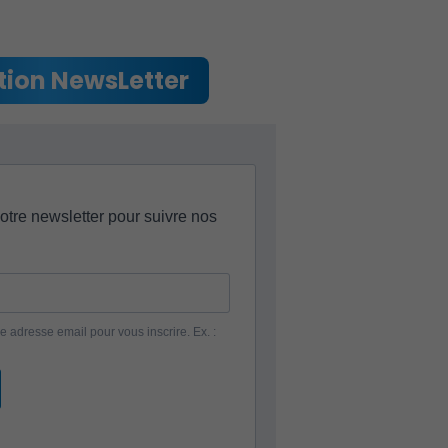
ption NewsLetter
Associations et Sports