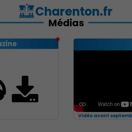
Charenton.fr
Médias
zine
Vidéo avant septemb