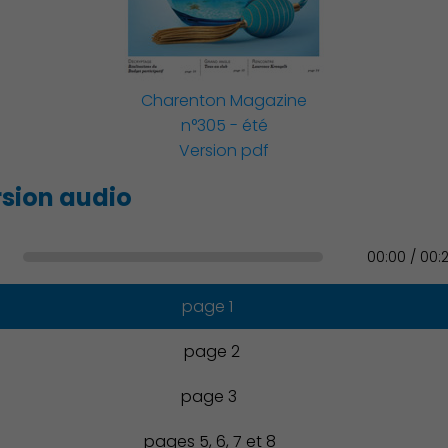
Famille
Charenton Magazine
n°305 - été
Version pdf
Action Sociale Solidarité
sion audio
00:00 / 00:
Environnement cadre de
vie
page 1
page 2
page 3
Culture
pages 5, 6, 7 et 8