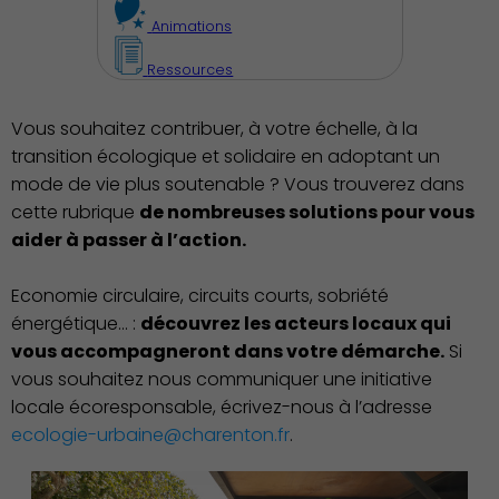
Animations
Famille
Ressources
Vous souhaitez contribuer, à votre échelle, à la
transition écologique et solidaire en adoptant un
Action Sociale Solidarité
mode de vie plus soutenable ? Vous trouverez dans
cette rubrique
de nombreuses solutions pour vous
aider à passer à l’action.
Economie circulaire, circuits courts, sobriété
Environnement cadre de
énergétique… :
découvrez les acteurs locaux qui
vie
vous accompagneront dans votre démarche.
Si
vous souhaitez nous communiquer une initiative
locale écoresponsable, écrivez-nous à l’adresse
ecologie-urbaine@charenton.fr
.
Culture