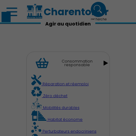
Charenton.fr
recherche
Agir au quotidien
Consommation
responsable
Découvrir Charenton
Réparation et réemploi
Zéro déchet
Démocratie locale
Mobilités durables
Habitat économe
Perturbateurs endocriniens