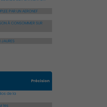
PLEE PAR UN AERONEF
ISSON À CONSOMMER SUR
Publication des actes
N JAURES
Précision
ios de la
r les