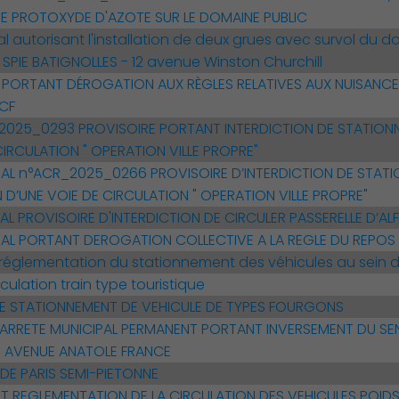
 PROTOXYDE D'AZOTE SUR LE DOMAINE PUBLIC
al autorisant l'installation de deux grues avec survol d
e SPIE BATIGNOLLES - 12 avenue Winston Churchill
 PORTANT DÉROGATION AUX RÈGLES RELATIVES AUX NUISANC
CF
2025_0293 PROVISOIRE PORTANT INTERDICTION DE STATIONN
CIRCULATION " OPERATION VILLE PROPRE"
PAL n°ACR_2025_0266 PROVISOIRE D’INTERDICTION DE STATI
 D’UNE VOIE DE CIRCULATION " OPERATION VILLE PROPRE"
AL PROVISOIRE D'INTERDICTION DE CIRCULER PASSERELLE D’AL
PAL PORTANT DEROGATION COLLECTIVE A LA REGLE DU REPOS 
réglementation du stationnement des véhicules au sein de 
rculation train type touristique
DE STATIONNEMENT DE VEHICULE DE TYPES FOURGONS
ARRETE MUNICIPAL PERMANENT PORTANT INVERSEMENT DU SE
T AVENUE ANATOLE FRANCE
DE PARIS SEMI-PIETONNE
T REGLEMENTATION DE LA CIRCULATION DES VEHICULES POI