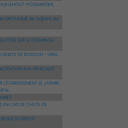
ntal LEHOUT-POSMANTIER,
 DROUVILLÉ, 1er Adjoint au
LATION SUR LE CHEMIN DU
DEBITS DE BOISSON - GRILL
UTENTION AUX VEHICULES
L’ÉTABLISSEMENT LE JASMIN
IPAL
BOURET
S EN CAS DE CHUTE DE
 REGLE DU REPOS
Associations et Sports