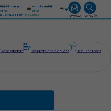
06/08 matin :
- après-midi :
16°C
25°C
Qualité de l'air :
Moyenne
newsletter
recherche
07/08 matin :
- après-midi :
13°C
26°C
Qualité de l'air :
Moyenne
Taxe foncière
Résultats des élections
Tribunes libres