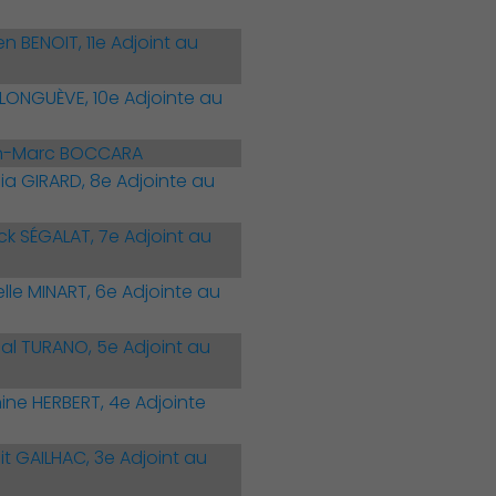
 BENOIT, 11e Adjoint au
LONGUÈVE, 10e Adjointe au
ean-Marc BOCCARA
a GIRARD, 8e Adjointe au
k SÉGALAT, 7e Adjoint au
le MINART, 6e Adjointe au
al TURANO, 5e Adjoint au
ne HERBERT, 4e Adjointe
t GAILHAC, 3e Adjoint au