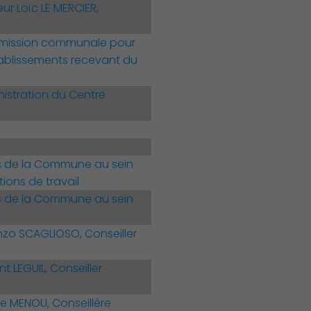
ur Loïc LE MERCIER,
mmission communale pour
établissements recevant du
istration du Centre
s de la Commune au sein
ions de travail
s de la Commune au sein
Économie Commerce Emploi
nzo SCAGLIOSO, Conseiller
 LEGUIL, Conseiller
e MENOU, Conseillère