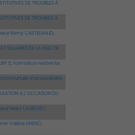
STITUTIVES DE TROUBLES À
STITUTIVES DE TROUBLES À
sieur Rémy CASTELNAUD,
T SQUARES DE LA VILLE DE
P 5, formation restreinte
communale d'accessibilité
ULATION A L'OCCASION DU
ieur Marc LAGROLET,
ame Valérie DRENO,