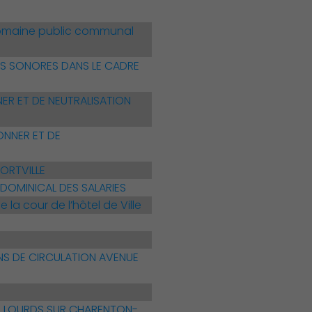
u domaine public communal
ES SONORES DANS LE CADRE
ER ET DE NEUTRALISATION
ONNER ET DE
FORTVILLE
DOMINICAL DES SALARIES
la cour de l’hôtel de Ville
NS DE CIRCULATION AVENUE
DS LOURDS SUR CHARENTON-