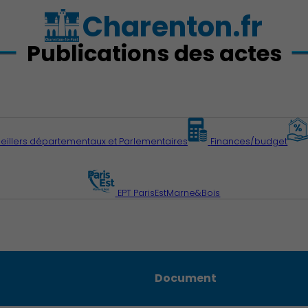
Charenton.fr
Publications des actes
eillers départementaux et Parlementaires
Finances/budget
EPT ParisEstMarne&Bois
Document