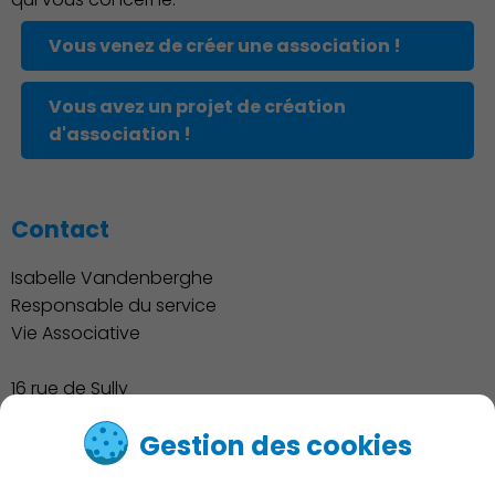
Associations et Sports
Vous venez de créer une association !
Vous avez un projet de création
d'association !
Contact
Isabelle Vandenberghe
Responsable du service
Publication des actes
Vie Associative
16 rue de Sully
Tél. : 01.46.76.47.55
Gestion des cookies
associations@charenton.fr