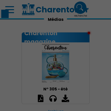
Charenton.fr
recherche
Médias
Charenton
magazine
N° 305 - été