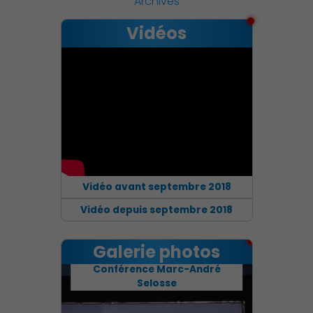
Archives
Vidéos
Découvrir Charenton
Vidéo avant septembre 2018
Vidéo depuis septembre 2018
Galerie photos
Conférence Marc-André
Selosse