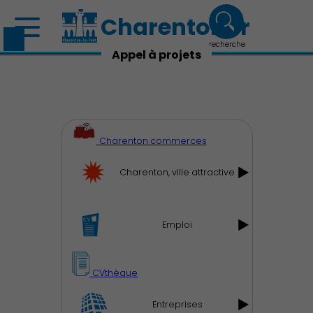
Charenton.fr
recherche
Appel à projets
Charenton commerces
Charenton, ville attractive
Emploi
Découvrir Charenton
CVthèque
Entreprises