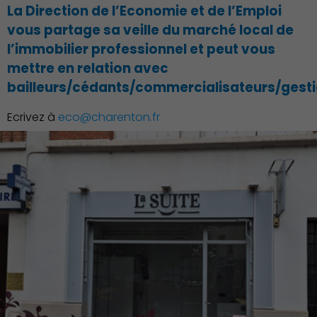
La Direction de l’Economie et de l’Emploi
vous partage sa veille du marché local de
l’immobilier professionnel et peut vous
Action Sociale Solidarité
mettre en relation avec
bailleurs/cédants/commercialisateurs/gesti
Ecrivez à
eco@charenton.fr
Environnement cadre de
vie