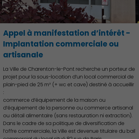
Culture
Appel à manifestation d’intérêt -
Implantation commerciale ou
artisanale
La Ville de Charenton-le-Pont recherche un porteur de
projet pour la sous-location d’un local commercial de
Économie Commerce
plain-pied de 25 m² (+ wc et cave) destiné à accueillir
Emploi
:
commerce d’équipement de la maison ou
d’équipement de la personne ou commerce artisanal
ou détail alimentaire (sans restauration ni extraction).
Dans le cadre de sa politique de diversification de
l’offre commerciale, la Ville est devenue titulaire du bail
commercial du local situé 82 rue de Paris