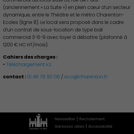
(anciennement « La Suite ») en plein cœur d’un secteur
Associations et Sports
dynamique, entre le Théâtre et le métro Charenton-
Ecoles (ligne 8). Le local sera proposé dans le cadre
d’un contrat de sous-location de type bail
commercial 3-6-9 avec loyer à débattre (plafonné à
1200 € HC HT/mois).
Cahiers des charges :
•
Téléchargement ici.
Publication des actes
contact :
01 46 76 50 08
/
eco@charenton.fr
|
Newsletter
Recrutement
|
Adresses utiles
Accessibilité