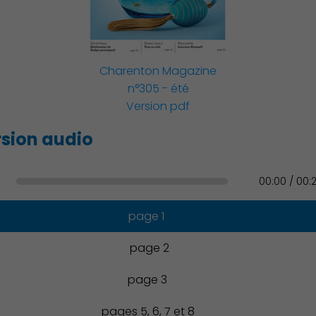
Famille
Charenton Magazine
n°305 - été
Version pdf
Action Sociale Solidarité
sion audio
00:00 / 00:
Environnement cadre de
vie
page 1
page 2
page 3
Culture
pages 5, 6, 7 et 8