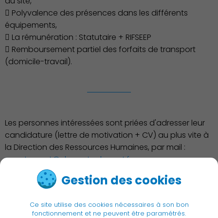
du site,
 Polyvalence des présences dans les différents
équipements,
 La rémunération : Statutaire + RIFSEEP
 Remboursement partiel des forfaits de transport
(domicile-travail).
Les personnes intéressées sont priées d'adresser leur
candidature (lettre de motivation + CV) au plus vite à
la Direction des Ressources Humaines, par mail :
recrutement@charentonlepont.fr
Gestion des cookies
< Retour à la liste
Ce site utilise des cookies nécessaires à son bon
fonctionnement et ne peuvent être paramétrés.