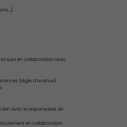
ons…),
Associations et Sports
n et suivi en collaboration avec
 finances (régie d’avance),
e.
 lien avec le responsable de
recrutement en collaboration