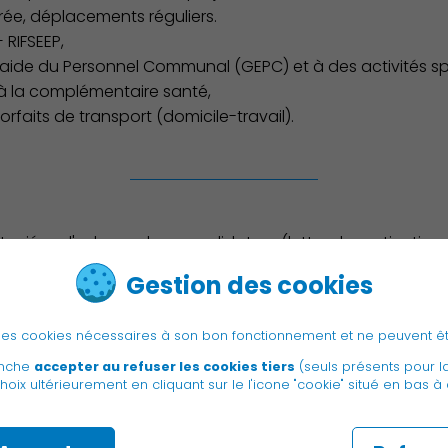
rée, déplacements réguliers.
 RIFSEEP,
ide du Personnel Communal (GEPC) et à des activités spo
 à la complémentaire santé,
rfaits de transport (domicile-travail).
 priées d'adresser leur candidature (lettre de motivation +
ines, par mail :
recrutement@charentonlepont.fr
Gestion des cookies
idatures : 31/07/26
e des cookies nécessaires à son bon fonctionnement et ne peuvent ê
anche
accepter au refuser les cookies tiers
(seuls présents pour l
hoix ultérieurement en cliquant sur le l'icone "cookie" situé en bas à