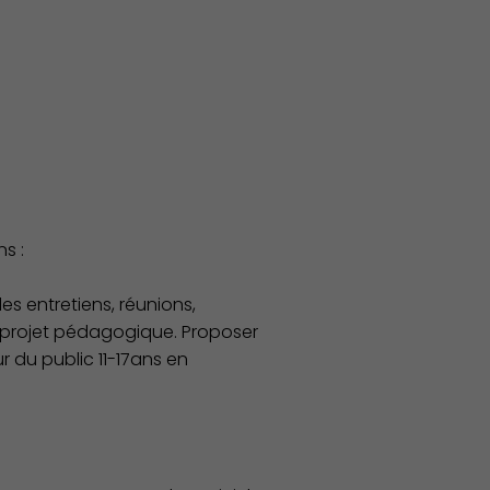
s :
s entretiens, réunions,
n projet pédagogique. Proposer
 du public 11-17ans en