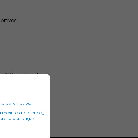
rtives,
 CV) au plus vite à la
tre paramétrés.
a mesure d'audience),
 droite des pages.