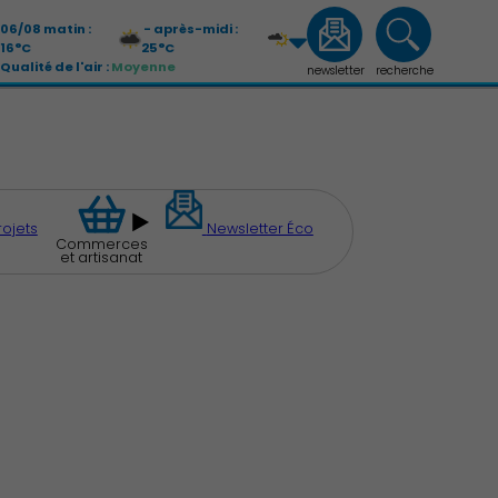
06/08 matin :
- après-midi :
16°C
25°C
Qualité de l'air :
Moyenne
newsletter
recherche
07/08 matin :
- après-midi :
13°C
26°C
Qualité de l'air :
Moyenne
rojets
Newsletter Éco
Commerces
et artisanat