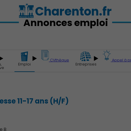
Charenton.fr
Annonces emploi
CVthèque
Appel à p
,
Emploi
Entreprises
ive
sse 11-17 ans (H/F)
e B