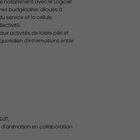
tive notamment avec le Logiciel
nes budgétaires alloués à
u service et la cellule
Économie Commerce Emploi
ectivité.
x activités de loisirs péri et
 quotidien d'informations entre
EdT,
s d'animation en collaboration