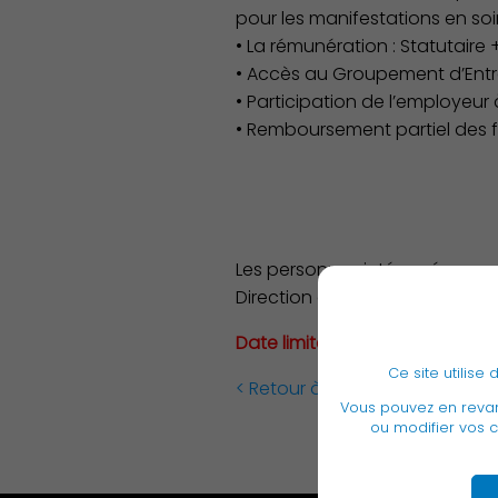
pour les manifestations en soi
• La rémunération : Statutaire +
• Accès au Groupement d’Entra
• Participation de l’employeur
• Remboursement partiel des fo
Les personnes intéressées sont
Direction des Ressources Huma
Date limite de dépôt des cand
Ce site utilis
< Retour à la liste
Vous pouvez en rev
ou modifier vos c