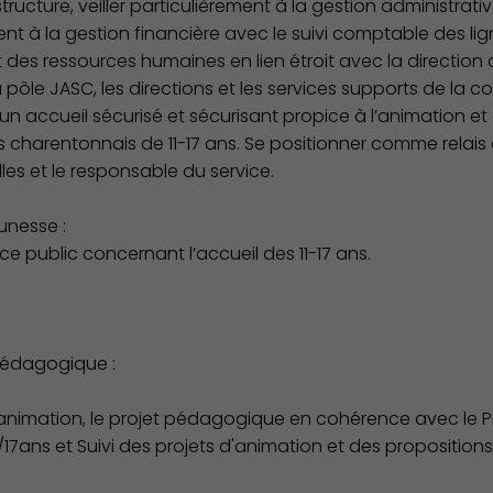
 structure, veiller particulièrement à la gestion administra
t à la gestion financière avec le suivi comptable des lig
ct des ressources humaines en lien étroit avec la direction d
Action Sociale Solidarité
pôle JASC, les directions et les services supports de la coll
n accueil sécurisé et sécurisant propice à l’animation et au
s charentonnais de 11-17 ans. Se positionner comme relais
lles et le responsable du service.
unesse :
ice public concernant l’accueil des 11-17 ans.
 pédagogique :
’animation, le projet pédagogique en cohérence avec le P
17ans et Suivi des projets d'animation et des proposition