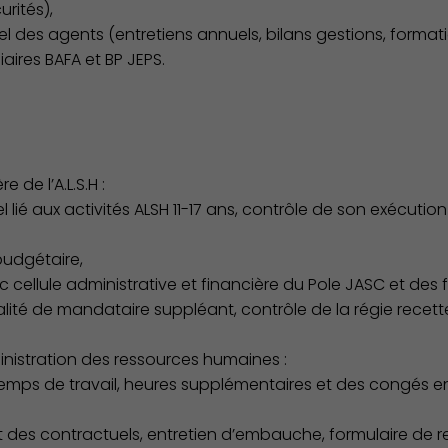
rités),
el des agents (entretiens annuels, bilans gestions, formati
Environnement cadre de vie
res BAFA et BP JEPS.
 de l’A.L.S.H :
l lié aux activités ALSH 11-17 ans, contrôle de son exécutio
 budgétaire,
vec cellule administrative et financière du Pole JASC et des
lité de mandataire suppléant, contrôle de la régie recett
inistration des ressources humaines :
emps de travail, heures supplémentaires et des congés en
t des contractuels, entretien d’embauche, formulaire de 