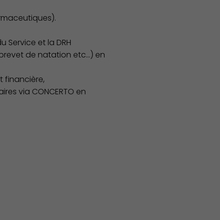
armaceutiques).
du Service et la DRH
, brevet de natation etc…) en
t financière,
laires via CONCERTO en
Publication des actes