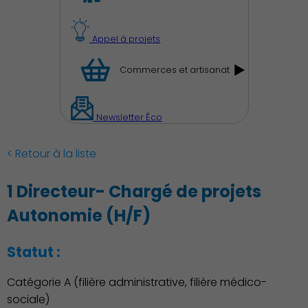
Appel à projets
Commerces et artisanat
Découvrir Charenton
Newsletter Éco
< Retour à la liste
1 Directeur- Chargé de projets
Autonomie (H/F)
Statut :
Catégorie A (filière administrative, filière médico-
sociale)