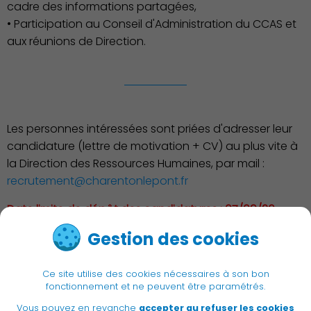
cadre des informations partagées,
Publication des actes
• Participation au Conseil d'Administration du CCAS et
aux réunions de Direction.
Les personnes intéressées sont priées d'adresser leur
candidature (lettre de motivation + CV) au plus vite à
la Direction des Ressources Humaines, par mail :
recrutement@charentonlepont.fr
Date limite de dépôt des candidatures : 07/09/26
Gestion des cookies
< Retour à la liste
Ce site utilise des cookies nécessaires à son bon
fonctionnement et ne peuvent être paramétrés.
Vous pouvez en revanche
accepter au refuser les cookies