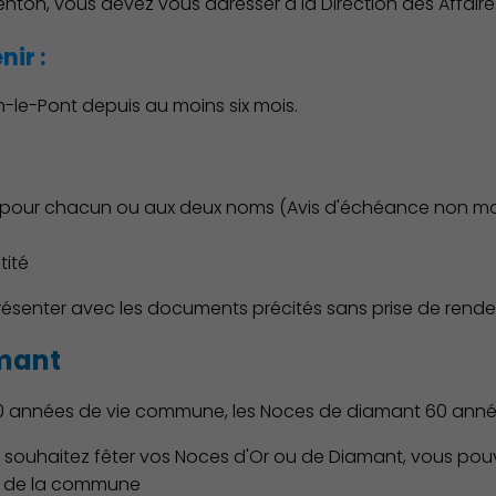
enton, vous devez vous adresser à la Direction des Affaires 
ir :
le-Pont depuis au moins six mois.
nt pour chacun ou aux deux noms (Avis d'échéance non man
tité
ésenter avec les documents précités sans prise de rende
amant
50 années de vie commune, les Noces de diamant 60 anné
t souhaitez fêter vos Noces d'Or ou de Diamant, vous pou
les de la commune