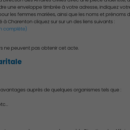
ndre une enveloppe timbrée à votre adresse, indiquez vot
pour les femmes mariées, ainsi que les noms et prénoms d
né à Charenton cliquez sur sur un des liens suivants :
ion complète)
s ne peuvent pas obtenir cet acte.
aritale
ns avantages auprès de quelques organismes tels que :
Environnement cadre de vie
etc…