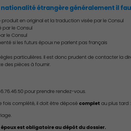
nationalité étrangère généralement il faut
 produit en original et la traduction visée par le Consul
é par le Consul
par le Consul
enté si les futurs époux ne parlent pas français
les particulières. Il est donc prudent de contacter la dire
te des pièces à fournir.
Action Sociale Solidarité
.46.76.46.50 pour prendre rendez-vous.
e fois complété, il doit être déposé
complet
au plus tard :
iage.
 époux est obligatoire au dépôt du dossier.