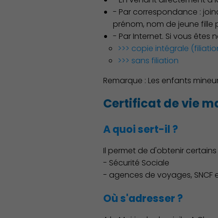
- Par correspondance : joi
prénom, nom de jeune fille 
- Par Internet. Si vous êtes 
>>> copie intégrale (filiat
>>> sans filiation
Remarque : Les enfants mineur
Certificat de vie m
A quoi sert-il ?
Il permet de d'obtenir certai
Démocratie locale
- Sécurité Sociale
- agences de voyages, SNCF 
Où s'adresser ?