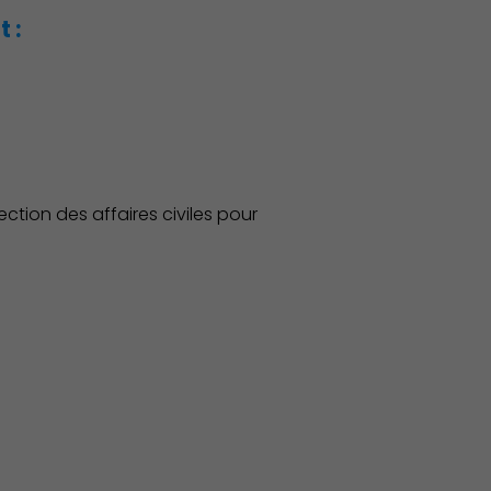
 :
ction des affaires civiles pour
Économie Commerce Emploi