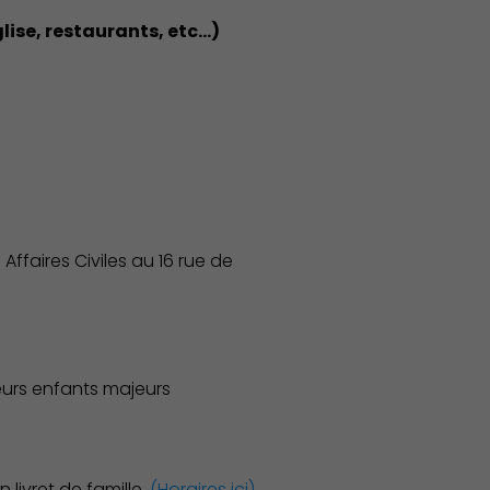
lise, restaurants, etc…)
ffaires Civiles au 16 rue de
leurs enfants majeurs
 livret de famille.
(Horaires ici)