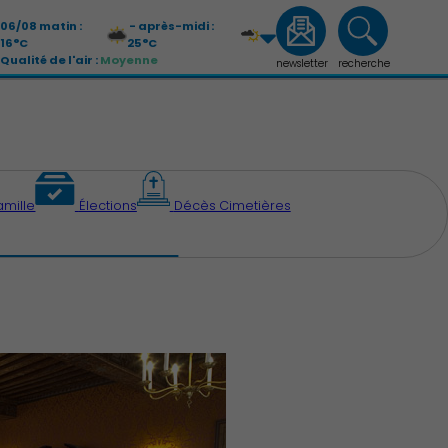
06/08 matin :
- après-midi :
16°C
25°C
Qualité de l'air :
Moyenne
newsletter
recherche
07/08 matin :
- après-midi :
13°C
26°C
Qualité de l'air :
Moyenne
amille
Élections
Décès Cimetières