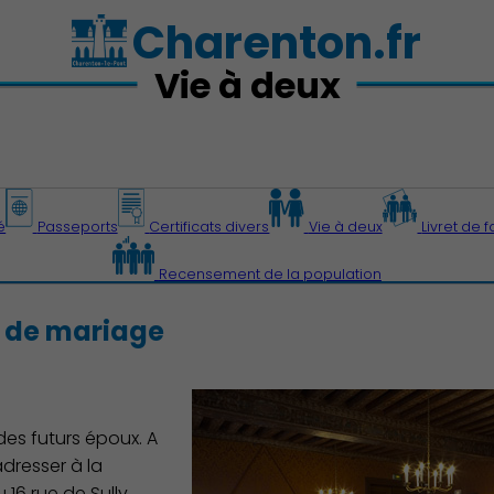
Charenton.fr
Vie à deux
é
Passeports
Certificats divers
Vie à deux
Livret de f
Recensement de la population
r de mariage
 des futurs époux. A
dresser à la
 16 rue de Sully.