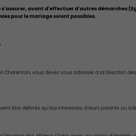
e s'assurer, avant d'effectuer d'autres démarches (Eg
sies pour le mariage soient possibles.
e
 A Charenton, vous devez vous adresser à la Direction des A
nt être délivrés qu'aux interessés, à leurs parents ou à 
Direction des Affaires Civiles avec une pièce d'identité, un