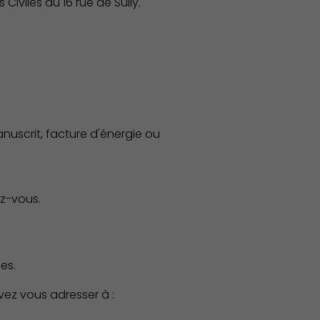
Civiles au 16 rue de Sully.
uscrit, facture d'énergie ou
z-vous.
es.
vez vous adresser à :