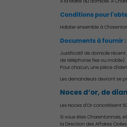
A la Mairie du domicile. A Char
Conditions pour l'obten
Habiter ensemble à Charenton-
Documents à fournir :
Justificatif de domicile réce
de téléphonie fixe ou mobile).
Pour chacun, une pièce d'iden
Les demandeurs devront se pr
Noces d’or, de di
Les Noces d'Or concrétisent 
Si vous êtes Charentonnais, e
la Direction des Affaires Civi