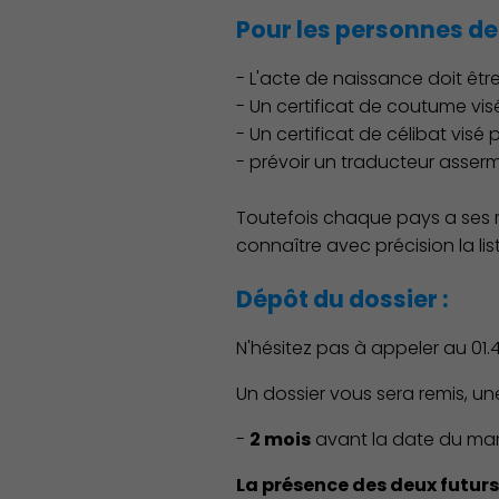
Pour les personnes de 
- L'acte de naissance doit être
- Un certificat de coutume vis
- Un certificat de célibat visé 
- prévoir un traducteur asserm
Toutefois chaque pays a ses règ
connaître avec précision la lis
Découvrir Charenton
Dépôt du dossier :
N'hésitez pas à appeler au 01
Un dossier vous sera remis, un
-
2 mois
avant la date du mar
La présence des deux futurs