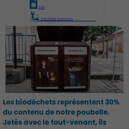
D3E
Déchets toxiques
Démocratie locale
Les biodéchets représentent 30%
du contenu de notre poubelle.
Jetés avec le tout-venant, ils
Famille