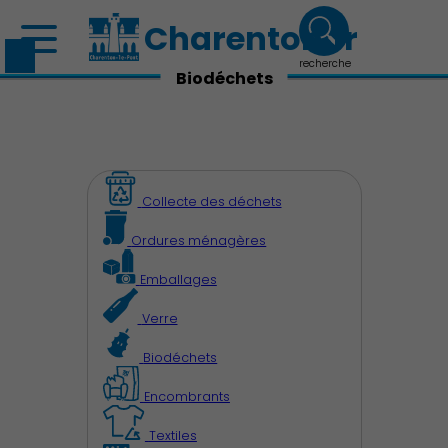
Charenton.fr
recherche
Biodéchets
Collecte des déchets
Ordures ménagères
Emballages
Verre
Biodéchets
Encombrants
Découvrir Charenton
Textiles