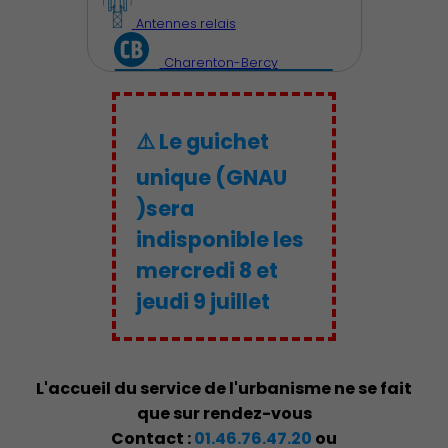
Antennes relais
Découvrir Charenton
Charenton-Bercy
⚠️ Le guichet
unique (GNAU
)sera
indisponible les
mercredi 8 et
jeudi 9 juillet
Démocratie locale
L'accueil du service de l'urbanisme ne se fait
que sur rendez-vous
Contact :
01.46.76.47.20
ou