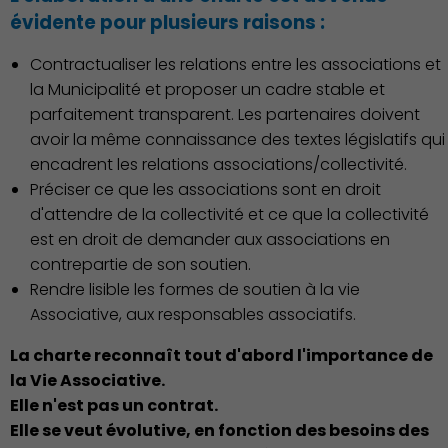
Environnement cadre de
évidente pour plusieurs raisons :
vie
Contractualiser les relations entre les associations et
la Municipalité et proposer un cadre stable et
parfaitement transparent. Les partenaires doivent
avoir la même connaissance des textes législatifs qui
encadrent les relations associations/collectivité.
Culture
Préciser ce que les associations sont en droit
d'attendre de la collectivité et ce que la collectivité
est en droit de demander aux associations en
contrepartie de son soutien.
Rendre lisible les formes de soutien à la vie
Associative, aux responsables associatifs.
Économie Commerce
La charte reconnaît tout d'abord l'importance de
Emploi
la Vie Associative.
Elle n'est pas un contrat.
Elle se veut évolutive, en fonction des besoins des