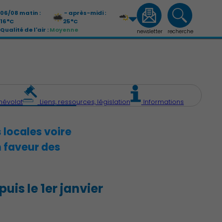
06/08 matin :
- après-midi :
16°C
25°C
Qualité de l'air :
Moyenne
newsletter
recherche
07/08 matin :
- après-midi :
13°C
26°C
Qualité de l'air :
Moyenne
névolat
Liens, ressources, législation
Informations
 locales voire
 faveur des
is le 1er janvier