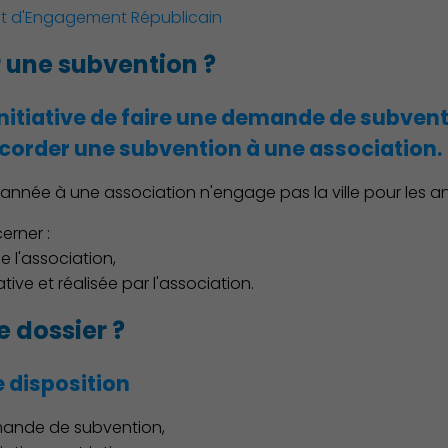
t d'Engagement Républicain
 une subvention ?
initiative de faire une demande de subventi
Action Sociale Solidarité
ccorder une subvention à une association.
nnée à une association n'engage pas la ville pour les a
erner :
 l'association,
ative et réalisée par l'association.
 dossier ?
e disposition
mande de subvention,