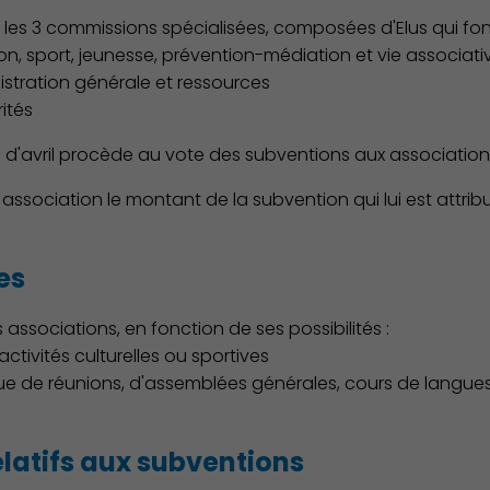
ns les 3 commissions spécialisées, composées d'Elus qui fon
n, sport, jeunesse, prévention-médiation et vie associati
stration générale et ressources
ités
Environnement cadre de vie
s d'avril procède au vote des subventions aux association
e association le montant de la subvention qui lui est attri
es
s associations, en fonction de ses possibilités :
ctivités culturelles ou sportives
nue de réunions, d'assemblées générales, cours de langues
relatifs aux subventions