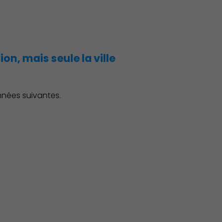
on, mais seule la ville
Économie Commerce Emploi
nnées suivantes.