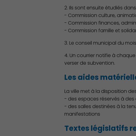
2. Ils sont ensuite étudiés da
- Commission culture, animatio
- Commission finances, admini
- Commission famille et solidar
Démocratie locale
3. Le conseil municipal du moi
4. Un courrier notifie à chaqu
verser de subvention.
Les aides matériell
La ville met à la disposition de
- des espaces réservés à des a
- des salles destinées à la te
manifestations
Textes législatifs 