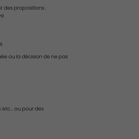
t des propositions :
ve
Associations et Sports
s
buée ou la décision de ne pas
 etc... ou pour des