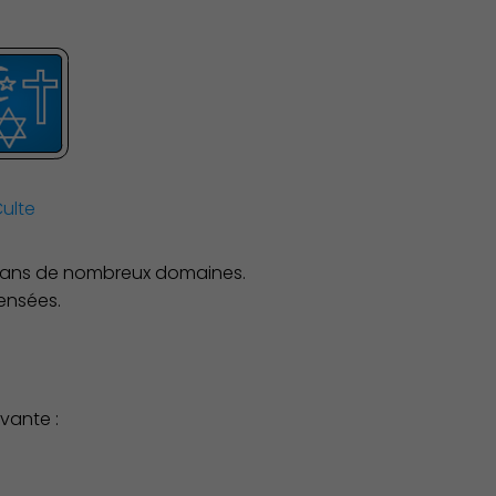
Associations et Sports
ulte
 dans de nombreux domaines.
ensées.
vante :
Publication des actes