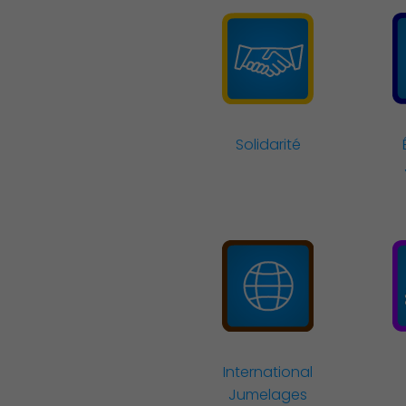
Découvrir Charenton
Solidarité
International
Jumelages