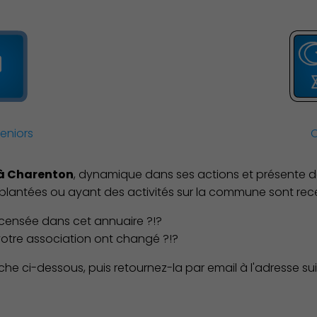
Environnement cadre de vie
seniors
C
e à Charenton
, dynamique dans ses actions et présente
plantées ou ayant des activités sur la commune sont rec
ecensée dans cet annuaire ?!?
otre association ont changé ?!?
che ci-dessous, puis retournez-la par email à l'adresse sui
Culture