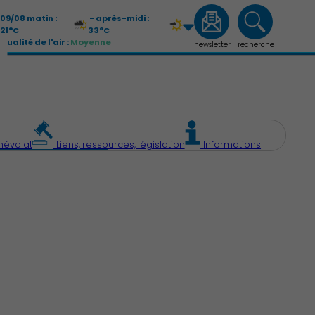
09/08 matin :
- après-midi :
21°C
33°C
Qualité de l'air :
Moyenne
newsletter
recherche
10/08 matin :
- après-midi :
19°C
32°C
Qualité de l'air :
Moyenne
névolat
Liens, ressources, législation
Informations